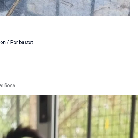
ión
/ Por
bastet
ariñosa